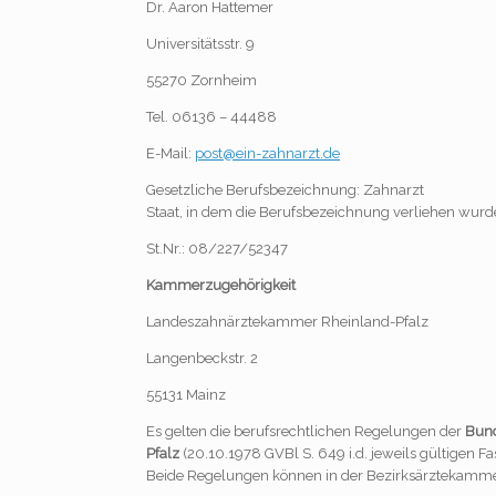
Dr. Aaron Hattemer
Universitätsstr. 9
55270 Zornheim
Tel. 06136 – 44488
E-Mail:
post@ein-zahnarzt.de
Gesetzliche Berufsbezeichnung: Zahnarzt
Staat, in dem die Berufsbezeichnung verliehen wurd
St.Nr.: 08/227/52347
Kammerzugehörigkeit
Landeszahnärztekammer Rheinland-Pfalz
Langenbeckstr. 2
55131 Mainz
Es gelten die berufsrechtlichen Regelungen der
Bun
Pfalz
(20.10.1978 GVBl S. 649 i.d. jeweils gültigen Fa
Beide Regelungen können in der Bezirksärztekamm