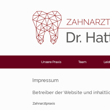
Zum
Inhalt
springen
Unsere Praxis
Team
Lei
Impressum
Betreiber der Website und inhaltli
Zahnarztpraxis