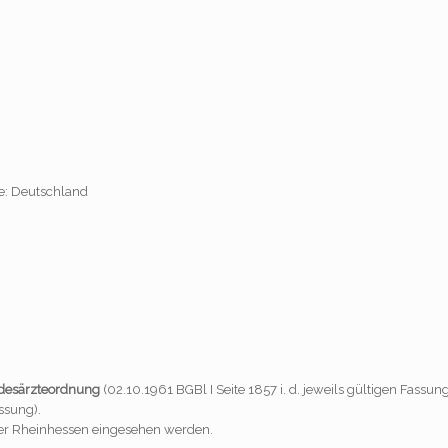
e: Deutschland
desärzteordnung
(02.10.1961 BGBl I Seite 1857 i. d. jeweils gültigen Fassu
ssung).
er Rheinhessen eingesehen werden.